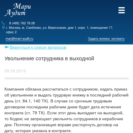
8 (495) 762 78 28
г.
Москва
, м. Свиблово,
ул. Вересковая, дом 1, корп. 1, помещение 17,
офис 2
mari@mari-audit.ru
Задать вопрос эксперту
Вернуться к списку вопросов
Увольнение сотрудника в выходной
09.09.2019
Компания обязана рассчитаться с сотрудником, издать приказ
об увольнении и выдать трудовую книжку в последний рабочий
день (ст. 84.1, 140 ТК). В случае со срочным трудовым
договором последним рабочим днем будет дата истечения
контракта (ст. 79 ТК). Если этот день выпадает на выходной,
то Кодекс не запрещает увольнять сотрудников в нерабочие
дни. Поэтому организация вправе расторгнуть договор на
дату, которая указана в контракте.