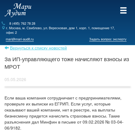
8 (495) 762 78 28
г.
Москва
, м. Свиблово,
ул. Вересковая, дом 1, корп. 1, помещение 17,
офис 2
mari@mari-audit.ru
Задать вопрос эксперту
Вернуться к списку новостей
За ИП-управляющего тоже начисляют взносы из
МРОТ
05.05.2026
Если ваша компания сотрудничает с предпринимателями,
проверьте их выписки из ЕГРИП. Если услуг, которые
оказывают вашей компании, нет в реестре, на выплаты
бизнесмену придется начислить страховые взносы. Такие
разъяснения дал Минфин в письме от 09.02.2026 № 03-04-
06/9182.