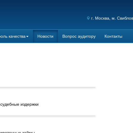
г.
Москва
, м. Свибло
оль качества
Новости
Вопрос аудитору
Контакты
 судебные издержки
а ипотечные займы